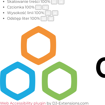
Skalowanie treści
100
%
Czcionka
100
%
Wysokość linii
100
%
Odstęp liter
100
%
Web Accessibility plugin
by DJ-Extensions.com