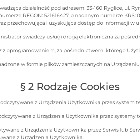
owadząca działalność pod adresem:
33-160 Ryglice, ul. Ry
 numerze REGON:
521616427
, o nadanym numerze KRS:
raz przechowująca i uzyskująca dostęp do informacji w
ministrator świadczy usługi drogą elektroniczna za pośre
az z oprogramowaniem, za pośrednictwem, którego Użyt
adzone w formie plików zamieszczanych na Urządzeni
§ 2 Rodzaje Cookies
 i odczytywane z Urządzenia Użytkownika przes system t
i odczytywane z Urządzenia Użytkownika przez systemy
czytywane z Urządzenia Użytkownika przez Serwis
lub Ser
usuwane z Urządzenia Użytkownika.